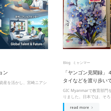
Blog
ミャンマー
ション
「ヤンゴン見聞録」
タイなどを渡り歩い
既存資産を活かし、宮崎ニアシ
GIC Myanmarで教
りました。日本では、そろそ
read more