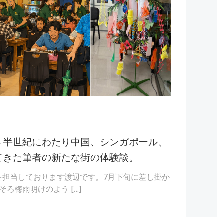
４半世紀にわたり中国、シンガポール、
てきた筆者の新たな街の体験談。
育部門を担当しております渡辺です。7月下旬に差し掛か
ろ梅雨明けのよう […]