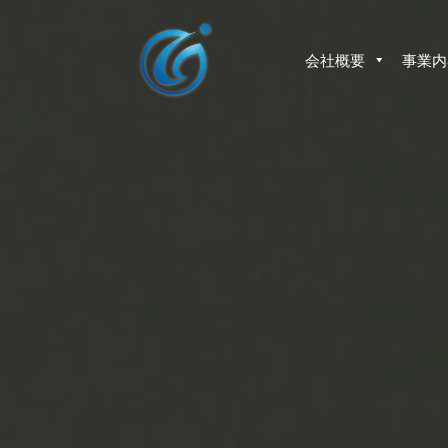
コ
ン
テ
会社概要
事業内
ン
ツ
へ
ス
キ
ッ
プ