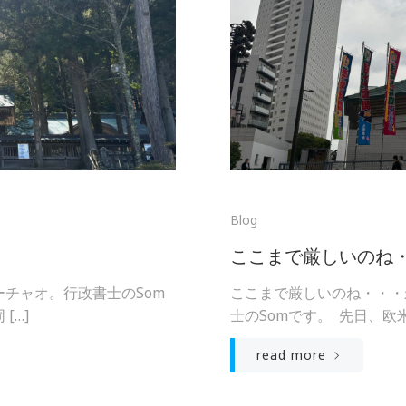
Blog
ここまで厳しいのね
チャオ。行政書士のSom
ここまで厳しいのね・・・
[…]
士のSomです。 先日、欧米
read more