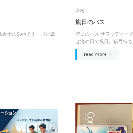
Blog
旗日のバス
書士のSomです。 7月25
旗日のバス サワッディーチ
は海の日で祝日。信号待ちで
read more