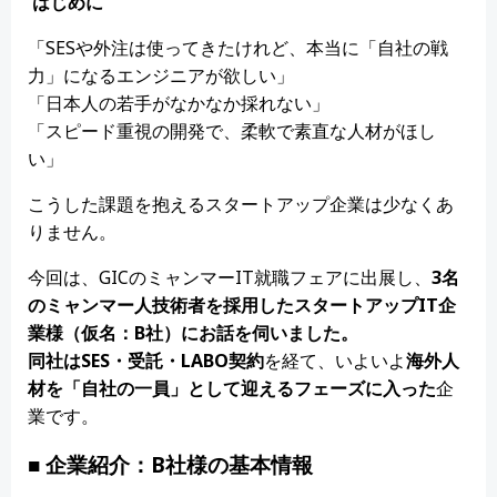
はじめに
「SESや外注は使ってきたけれど、本当に「自社の戦
力」になるエンジニアが欲しい」
「日本人の若手がなかなか採れない」
「スピード重視の開発で、柔軟で素直な人材がほし
い」
こうした課題を抱えるスタートアップ企業は少なくあ
りません。
今回は、GICのミャンマーIT就職フェアに出展し、
3
名
のミャンマー人技術者を採用したスタートアップ
IT
企
業様（仮名：
B
社）にお話を伺いました。
同社は
SES
・受託・
LABO
契約
を経て、いよいよ
海外人
材を「
自社の一員」
として迎えるフェーズに入った
企
業です。
■
企業紹介：
B
社様の基本情報