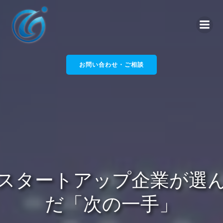
コ
ン
テ
ン
ツ
へ
お問い合わせ・ご相談
ス
キ
ッ
プ
スタートアップ企業が選
だ「次の一手」