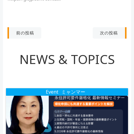
投
投
次の投稿
前の投稿
稿
稿
NEWS & TOPICS
ナ
ナ
ビ
ビ
ゲ
ゲ
Event
ミャンマー
ー
ー
シ
シ