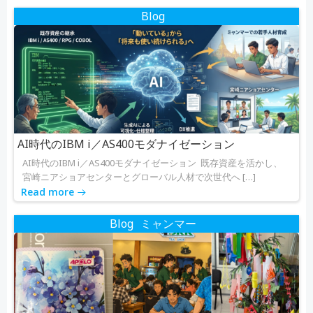
Blog
AI時代のIBM i／AS400モダナイゼーション
AI時代のIBM i／AS400モダナイゼーション 既存資産を活かし、
宮崎ニアショアセンターとグローバル人材で次世代へ […]
Read more
Blog
ミャンマー