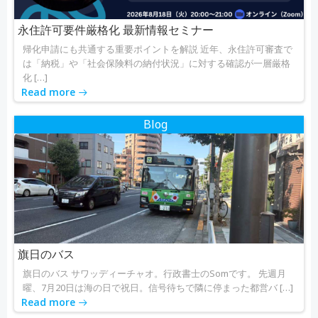
ョ
ョ
ン
ン
永住許可要件厳格化 最新情報セミナー
帰化申請にも共通する重要ポイントを解説 近年、永住許可審査で
は「納税」や「社会保険料の納付状況」に対する確認が一層厳格
化 […]
Read more
Blog
旗日のバス
旗日のバス サワッディーチャオ。行政書士のSomです。 先週月
曜、7月20日は海の日で祝日。信号待ちで隣に停まった都営バ […]
Read more