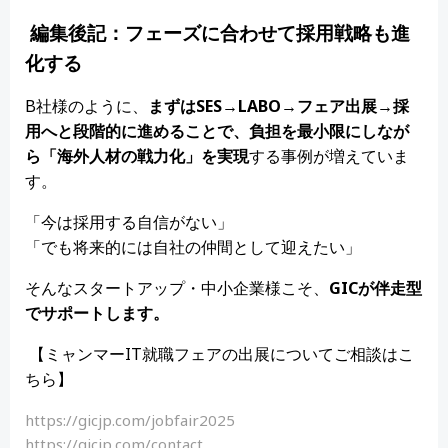
編集後記：フェーズに合わせて採用戦略も進
化する
B社様のように、
まずは
SES→LABO→
フェア出展
→
採
用へと段階的に進めることで、負担を最小限にしなが
ら「
海外人材の戦力化」
を実現
する事例が増えていま
す。
「今は採用する自信がない」
「でも将来的には自社の仲間として迎えたい」
そんなスタートアップ・中小企業様こそ、
GIC
が伴走型
でサポートします。
【ミャンマーIT就職フェアの出展についてご相談はこ
ちら】
https://gicjp.com/jobfair2025
https://gicjp.com/contact