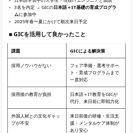
日本語学習中の大学生・現役ITエンジニアと面談
3名を内定 → GICの
日本語＋
IT
基礎の育成プログラ
ム
に参加中
2025年春〜夏にかけて順次来日予定
■ GICを活用して良かったこと
課題
GIC
による解決策
採用ノウハウがない
フェア準備・選考サポー
ト・育成プログラムまで
一貫対応
採用後の教育が負担
日本語＋IT教育をGICが
代行、来日前に即戦力化
外国人材との文化ギャッ
来日前後の研修・生活支
プが不安
援・メンタルケア体制が
あり安心