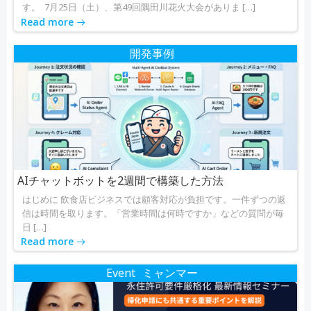
す。 7月25日（土）、第49回隅田川花火大会がありま […]
Read more
開発事例
AIチャットボットを2週間で構築した方法
はじめに 飲食店ビジネスでは顧客対応が負担です。一件ずつの返
信は時間を取ります。「営業時間は何時ですか」などの質問が毎
日 […]
Read more
Event
ミャンマー