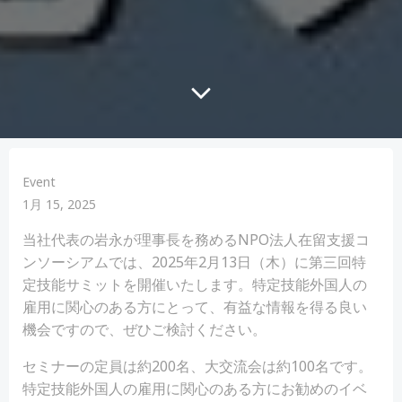
Event
1月 15, 2025
当社代表の岩永が理事長を務めるNPO法人在留支援コ
ンソーシアムでは、2025年2月13日（木）に第三回特
定技能サミットを開催いたします。特定技能外国人の
雇用に関心のある方にとって、有益な情報を得る良い
機会ですので、ぜひご検討ください。
セミナーの定員は約200名、大交流会は約100名です。
特定技能外国人の雇用に関心のある方にお勧めのイベ