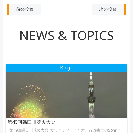
投
投
次の投稿
前の投稿
稿
稿
NEWS & TOPICS
ナ
ナ
ビ
ビ
ゲ
ゲ
Blog
ー
ー
シ
シ
ョ
ョ
ン
ン
第49回隅田川花火大会
第49回隅田川花火大会 サワッディーチャオ。行政書士のSomで