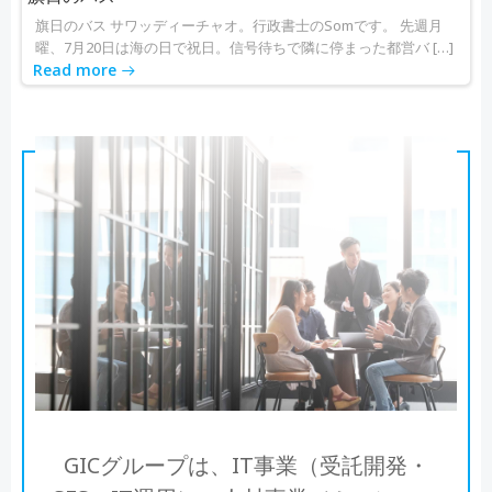
旗日のバス サワッディーチャオ。行政書士のSomです。 先週月
曜、7月20日は海の日で祝日。信号待ちで隣に停まった都営バ […]
Read more
GICグループは、IT事業（受託開発・