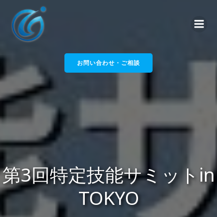
コ
ン
テ
ン
ツ
へ
お問い合わせ・ご相談
ス
キ
ッ
プ
第3回特定技能サミットin
TOKYO