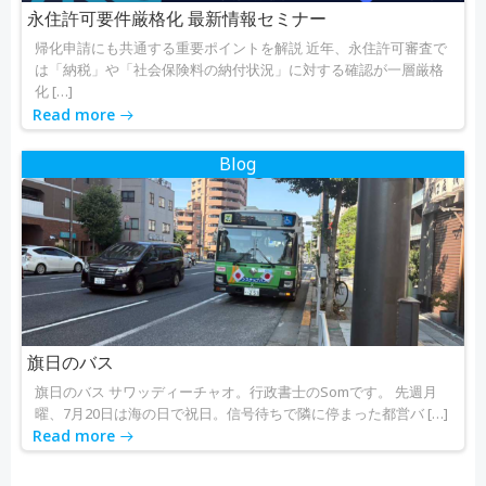
永住許可要件厳格化 最新情報セミナー
帰化申請にも共通する重要ポイントを解説 近年、永住許可審査で
は「納税」や「社会保険料の納付状況」に対する確認が一層厳格
化 […]
Read more
Blog
旗日のバス
旗日のバス サワッディーチャオ。行政書士のSomです。 先週月
曜、7月20日は海の日で祝日。信号待ちで隣に停まった都営バ […]
Read more