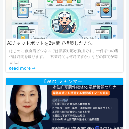
AIチャットボットを2週間で構築した方法
はじめに 飲食店ビジネスでは顧客対応が負担です。一件ずつの返
信は時間を取ります。「営業時間は何時ですか」などの質問が毎
日 […]
Read more
Event
ミャンマー