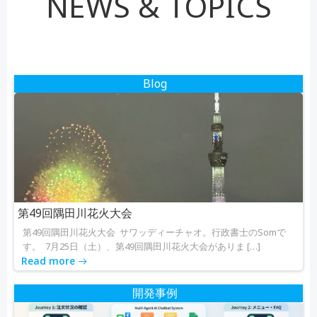
NEWS & TOPICS
ナ
ナ
ま
ま
ビ
ビ
に
し
ゲ
ゲ
て
Blog
く
ー
ー
だ
さ
シ
シ
い。
ョ
ョ
ン
ン
第49回隅田川花火大会
第49回隅田川花火大会 サワッディーチャオ。行政書士のSomで
す。 7月25日（土）、第49回隅田川花火大会がありま […]
Read more
開発事例