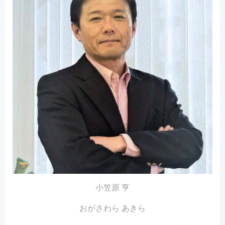
小笠原 亨
おがさわら あきら