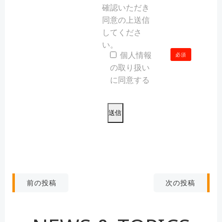
確認いただき
同意の上送信
してくださ
い。
個人情報
必須
の取り扱い
に同意する
こ
の
フ
ィ
ー
ル
ド
投
投
次の投稿
前の投稿
は
稿
空
稿
の