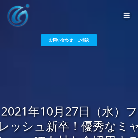
コ
ン
テ
ン
ツ
へ
お問い合わせ・ご相談
ス
キ
ッ
プ
2021年10月27日（水）フ
レッシュ新卒！優秀なミ