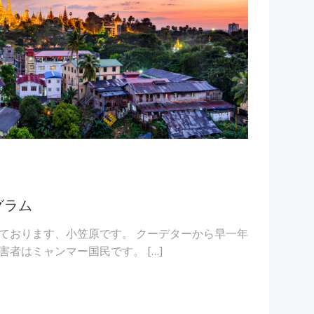
グラム
ております、小笠原です。 クーデターから早一年
者はミャンマー国民です。 […]