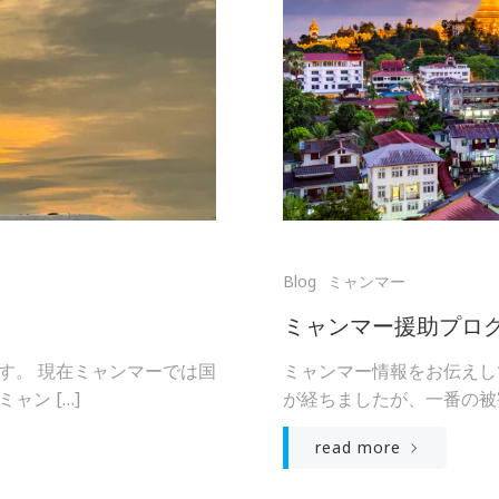
Blog
ミャンマー
ミャンマー援助プロ
す。 現在ミャンマーでは国
ミャンマー情報をお伝えし
ン […]
が経ちましたが、一番の被害
read more