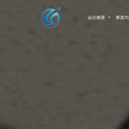
コ
ン
テ
会社概要
事業内
ン
ツ
へ
ス
キ
ッ
プ