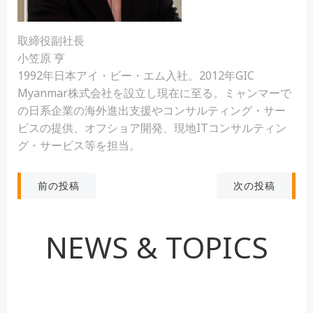
取締役副社長
小笠原 亨
1992年日本アイ・ビー・エム入社。2012年GIC
Myanmar株式会社を設立し現在に至る。ミャンマーで
の日系企業の海外進出支援やコンサルティング・サー
ビスの提供、オフショア開発、現地ITコンサルティン
グ・サービス等を担当。
投
投
次の投稿
前の投稿
稿
稿
NEWS & TOPICS
ナ
ナ
ビ
ビ