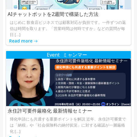
AIチャットボットを2週間で構築した方法
はじめに 飲食店ビジネスでは顧客対応が負担です。一件ずつの返
信は時間を取ります。「営業時間は何時ですか」などの質問が毎
日 […]
Read more
Event
ミャンマー
永住許可要件厳格化 最新情報セミナー
帰化申請にも共通する重要ポイントを解説 近年、永住許可審査で
は「納税」や「社会保険料の納付状況」に対する確認が一層厳格
化 […]