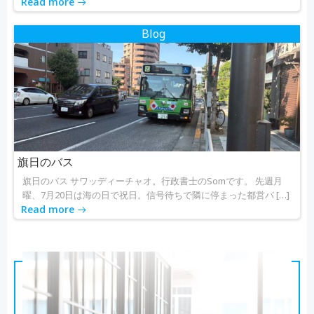
Read more
Blog
旗日のバス
旗日のバス サワッディーチャオ。行政書士のSomです。 先週月
曜、7月20日は海の日で祝日。信号待ちで隣に停まった都営バ […]
Read more