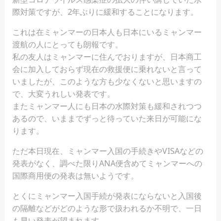
際対策ですが、2年ぶりに緩和することになります。
これは在ミャンマーの日本人も日本にいるミャンマー
渡航の人にとっても朗報です。
私の友人はミャンマーに住んでおりますが、日本商工
会に加入しておらず現在の救援便に乗れないと言って
いましたが、このような方も少なくないと思いますの
で、大変うれしい発表です。
またミャンマー人にも日本の水際対策も緩和されつつ
あるので、いままでずっと待っていた来日が可能にな
ります。
ただ本日現在、ミャンマー入国の手続きやVISAなどの
発表がなく、調べた限りANA便含めてミャンマーへの
国際商用便の発表は無いようです。
とくにミャンマー入国手続が発表にならないと入国後
の隔離などがどのような形で扱われるか不明で、一日
も早い発表が望まれます。