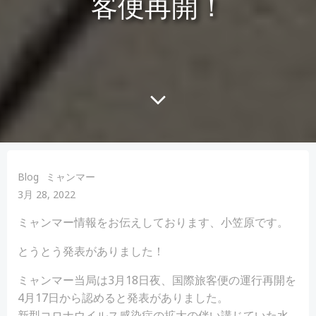
客便再開！
Blog
ミャンマー
3月 28, 2022
ミャンマー情報をお伝えしております、小笠原です。
とうとう発表がありました！
ミャンマー当局は3月18日夜、国際旅客便の運行再開を
4月17日から認めると発表がありました。
新型コロナウイルス感染症の拡大の伴い講じていた水