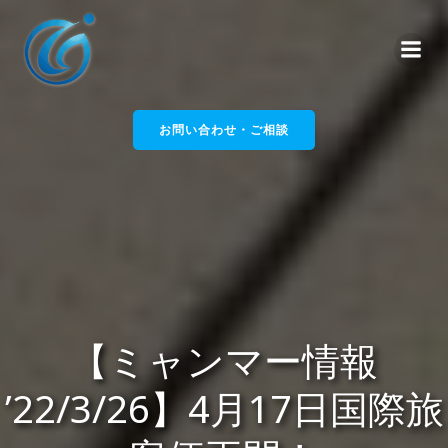
コ
ン
テ
ン
ツ
へ
お問い合わせ・ご相談
ス
キ
ッ
プ
【ミャンマー情報
’22/3/26】4月17日国際旅