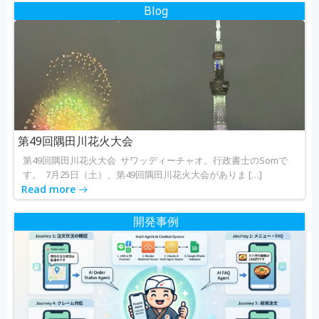
ゲ
ゲ
Blog
ー
ー
シ
シ
ョ
ョ
ン
ン
第49回隅田川花火大会
第49回隅田川花火大会 サワッディーチャオ。行政書士のSomで
す。 7月25日（土）、第49回隅田川花火大会がありま […]
Read more
開発事例