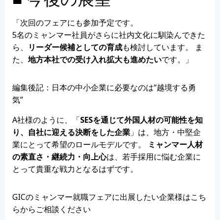
「次回のフェアにも参加予定です。
5名のミャンマー社員がさらに社内文化に馴染んできた
ら、
リーダー候補としての育成
も検討しています。 ま
た、
地方本社での受け入れ拡大も進めたい
です。」
編集後記：日本の中小企業に必要なのは“越境する勇
気”
A社様のように、「
SESを通じて外国人材の可能性を知
り、自社に迎える決断をした企業
」は、地方・中堅企
業にとって希望のロールモデルです。
ミャンマー人材
の素直さ・継続力・向上心
は、若手採用に悩む企業に
とって貴重な戦力となるはずです。
GICのミャンマー就職フェアに出展したい企業様はこち
らからご相談ください