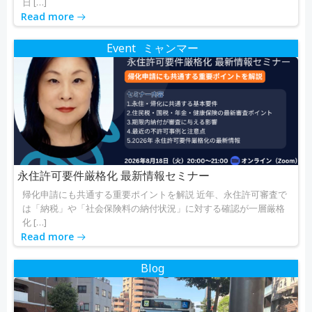
日 […]
Read more
Event
ミャンマー
永住許可要件厳格化 最新情報セミナー
帰化申請にも共通する重要ポイントを解説 近年、永住許可審査で
は「納税」や「社会保険料の納付状況」に対する確認が一層厳格
化 […]
Read more
Blog