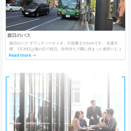
旗日のバス
旗日のバス サワッディーチャオ。行政書士のSomです。 先週月
曜、7月20日は海の日で祝日。信号待ちで隣に停まった都営バ […]
Read more