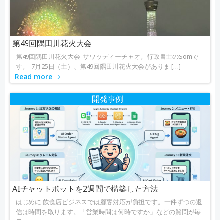
ョ
ョ
ン
ン
第49回隅田川花火大会
第49回隅田川花火大会 サワッディーチャオ。行政書士のSomで
す。 7月25日（土）、第49回隅田川花火大会がありま […]
Read more
開発事例
AIチャットボットを2週間で構築した方法
はじめに 飲食店ビジネスでは顧客対応が負担です。一件ずつの返
信は時間を取ります。「営業時間は何時ですか」などの質問が毎