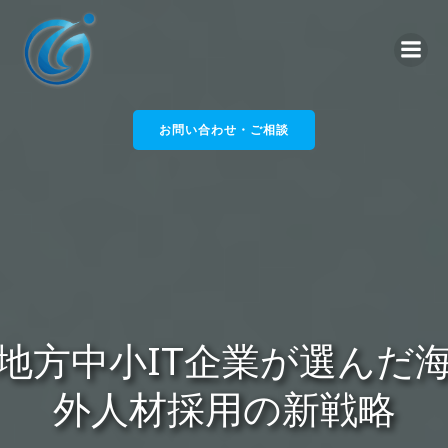
コ
ン
テ
ン
ツ
へ
お問い合わせ・ご相談
ス
キ
ッ
プ
地方中小IT企業が選んだ
外人材採用の新戦略