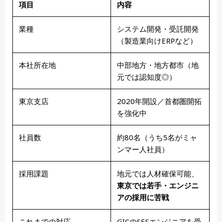
項目
内容
業種
システム開発・受託開発
（製造業向けERPなど）
本社所在地
中部地方・地方都市（地
元では認知度◎）
東京支店
2020年開設／首都圏開拓
を強化中
社員数
約80名（うち5名がミャ
ンマー人社員）
採用課題
地元では人材確保可能、
東京では若手・エンジニ
アの採用に苦戦
これまでの対応
GICのSESエンジニアを受