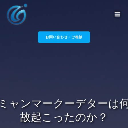
コ
ン
テ
ン
ツ
へ
お問い合わせ・ご相談
ス
キ
ッ
プ
ミャンマークーデターは
故起こったのか？