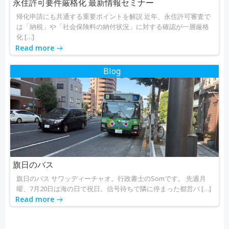
永住許可要件厳格化 最新情報セミナー
帰化申請にも共通する重要ポイントを解説 近年、永住許可審査で
は「納税」や「社会保険料の納付状況」に対する確認が一層厳格
化 […]
Read more
Blog
旗日のバス
旗日のバス サワッディーチャオ。行政書士のSomです。 先週月
曜、7月20日は海の日で祝日。信号待ちで隣に停まった都営バ […]
Read more