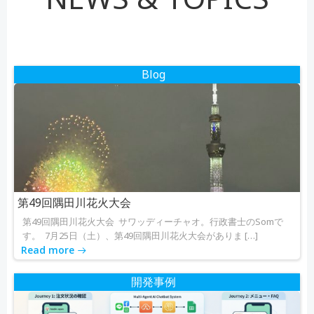
ナ
ナ
ビ
ビ
ゲ
ゲ
Blog
ー
ー
シ
シ
ョ
ョ
ン
ン
第49回隅田川花火大会
第49回隅田川花火大会 サワッディーチャオ。行政書士のSomで
す。 7月25日（土）、第49回隅田川花火大会がありま […]
Read more
開発事例