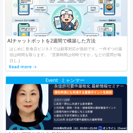
AIチャットボットを2週間で構築した方法
はじめに 飲食店ビジネスでは顧客対応が負担です。一件ずつの返
信は時間を取ります。「営業時間は何時ですか」などの質問が毎
日 […]
Read more
Event
ミャンマー