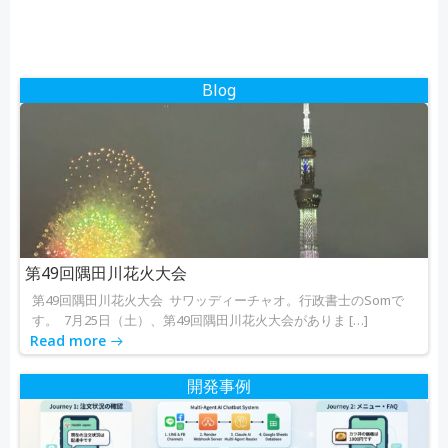
ビ
ビ
ゲ
ゲ
Blog
ー
ー
シ
シ
ョ
ョ
ン
ン
第49回隅田川花火大会
第49回隅田川花火大会 サワッディーチャオ。行政書士のSomで
す。 7月25日（土）、第49回隅田川花火大会がありま […]
Read more
開発事例