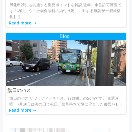
帰化申請にも共通する重要ポイントを解説 近年、永住許可審査で
は「納税」や「社会保険料の納付状況」に対する確認が一層厳格
化 […]
Read more
Blog
旗日のバス
旗日のバス サワッディーチャオ。行政書士のSomです。 先週月
曜、7月20日は海の日で祝日。信号待ちで隣に停まった都営バ […]
Read more