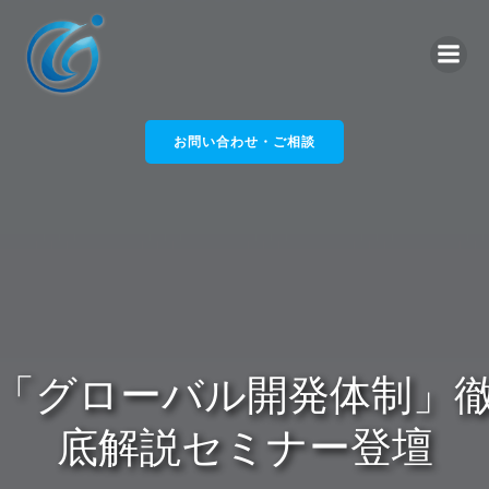
コ
ン
テ
ン
ツ
へ
お問い合わせ・ご相談
ス
キ
ッ
プ
「グローバル開発体制」
底解説セミナー登壇