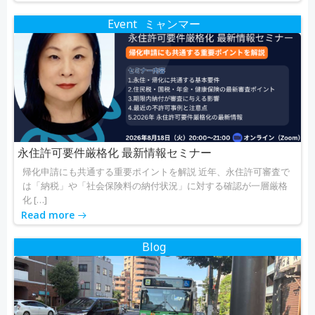
Event
ミャンマー
永住許可要件厳格化 最新情報セミナー
帰化申請にも共通する重要ポイントを解説 近年、永住許可審査で
は「納税」や「社会保険料の納付状況」に対する確認が一層厳格
化 […]
Read more
Blog