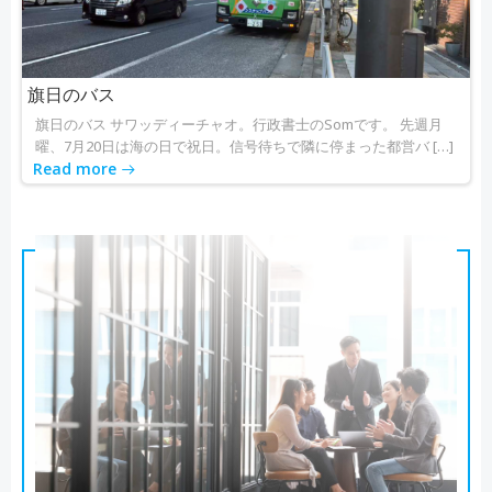
旗日のバス
旗日のバス サワッディーチャオ。行政書士のSomです。 先週月
曜、7月20日は海の日で祝日。信号待ちで隣に停まった都営バ […]
Read more