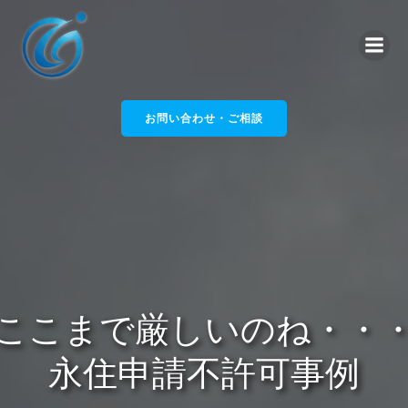
コ
ン
テ
ン
ツ
へ
お問い合わせ・ご相談
ス
キ
ッ
プ
ここまで厳しいのね・・
永住申請不許可事例