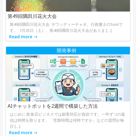
ョ
ョ
ン
ン
第49回隅田川花火大会
第49回隅田川花火大会 サワッディーチャオ。行政書士のSomで
す。 7月25日（土）、第49回隅田川花火大会がありま […]
Read more
開発事例
AIチャットボットを2週間で構築した方法
はじめに 飲食店ビジネスでは顧客対応が負担です。一件ずつの返
信は時間を取ります。「営業時間は何時ですか」などの質問が毎
日 […]
Read more