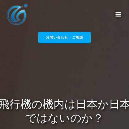
コ
ン
テ
ン
ツ
へ
お問い合わせ・ご相談
ス
キ
ッ
プ
飛行機の機内は日本か日
ではないのか？