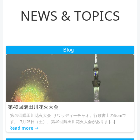
稿
稿
NEWS & TOPICS
ナ
ナ
ビ
ビ
ゲ
ゲ
Blog
ー
ー
シ
シ
ョ
ョ
ン
ン
第49回隅田川花火大会
第49回隅田川花火大会 サワッディーチャオ。行政書士のSomで
す。 7月25日（土）、第49回隅田川花火大会がありま […]
Read more