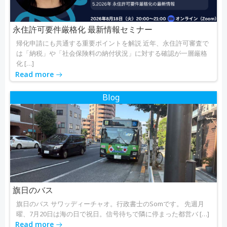
永住許可要件厳格化 最新情報セミナー
帰化申請にも共通する重要ポイントを解説 近年、永住許可審査で
は「納税」や「社会保険料の納付状況」に対する確認が一層厳格
化 […]
Read more
Blog
旗日のバス
旗日のバス サワッディーチャオ。行政書士のSomです。 先週月
曜、7月20日は海の日で祝日。信号待ちで隣に停まった都営バ […]
Read more