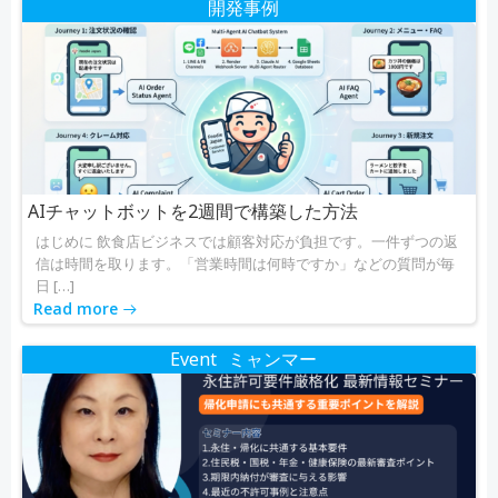
開発事例
AIチャットボットを2週間で構築した方法
はじめに 飲食店ビジネスでは顧客対応が負担です。一件ずつの返
信は時間を取ります。「営業時間は何時ですか」などの質問が毎
日 […]
Read more
Event
ミャンマー