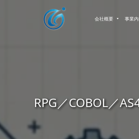
コ
ン
テ
会社概要
事業内
ン
ツ
へ
ス
キ
ッ
プ
RPG／COBOL／