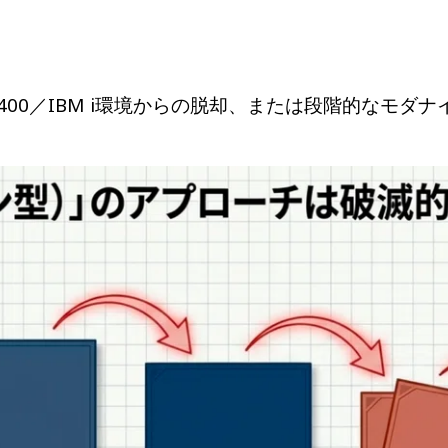
AS400／IBM i環境からの脱却、または段階的なモ