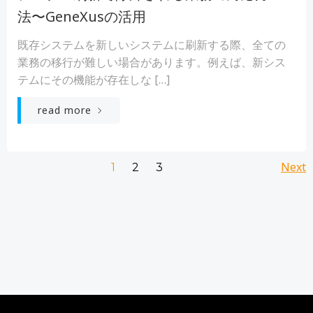
法〜GeneXusの活用
既存システムを新しいシステムに刷新する際、全ての
業務の移行が難しい場合があります。例えば、新シス
テムにその機能が存在しな […]
read more
Posts
Po
Page
Page
Next
Page
1
2
3
navigation
na