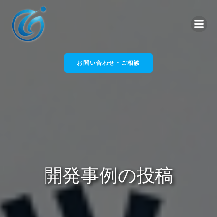
コ
ン
テ
ン
ツ
へ
お問い合わせ・ご相談
ス
キ
ッ
プ
開発事例の投稿