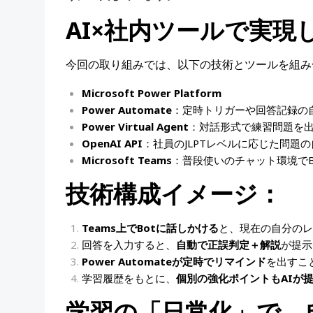
AI×
社内ツールで実現
今回の取り組みでは、以下の技術とツールを組み合わせ
Microsoft Power Platform
Power Automate
：定時トリガーや回答記録の
Power Virtual Agent
：対話形式で練習問題を
OpenAI API
：社員のJLPTレベルに応じた問題
Microsoft Teams
：普段使いのチャット環境でB
技術構成イメージ：
Teams
上で
Bot
に話しかける
と、現在の自分のレ
回答を入力すると、
自動で正誤判定＋解説
が提示
Power Automate
が定時でリマインド
を出すこ
学習履歴をもとに、
個別の強化ポイントも
AI
が
学習の「日常化」で、