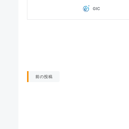
投
前の投稿
稿
ナ
ビ