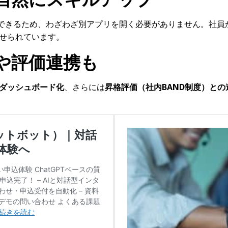
習ができるため、わざわざ別アプリを開く必要がありません。社
寄せられています。
や評価連携も
ダッシュボード化
、さらには
昇格評価（社内
BAND
制度）との