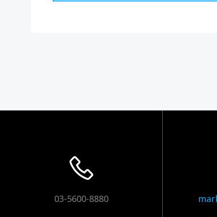
03-5600-8880
mar