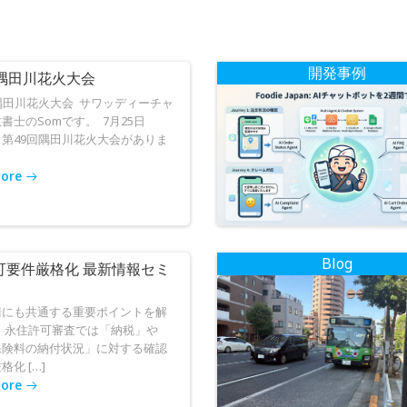
ゲ
ー
開発事例
回隅田川花火大会
シ
隅田川花火大会 サワッディーチャ
書士のSomです。 7月25日
ョ
第49回隅田川花火大会がありま
ン
ore
Blog
可要件厳格化 最新情報セミ
請にも共通する重要ポイントを解
、永住許可審査では「納税」や
保険料の納付状況」に対する確認
化 […]
ore