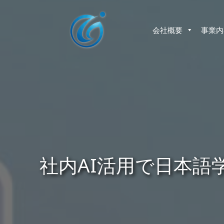
コ
ン
テ
会社概要
事業内
ン
ツ
へ
ス
キ
ッ
プ
社内AI活用で日本語