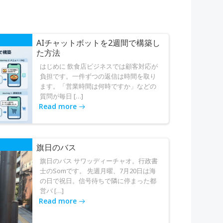
AIチャットボットを2週間で構築し
た方法
はじめに 飲食店ビジネスでは顧客対応が
負担です。一件ずつの返信は時間を取り
ます。「営業時間は何時ですか」などの
質問が毎日 […]
Read more
旗日のバス
旗日のバス サワッディーチャオ。行政書
士のSomです。 先週月曜、7月20日は海
の日で祝日。信号待ちで隣に停まった都
営バ […]
Read more