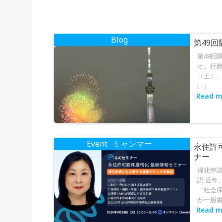
ゲ
ー
Blog
第49
シ
第49回
オ。行政
ョ
（土）、
[…]
ン
Read m
Event
ミャンマー
永住許
ナー
帰化申
説 近年
「社会
が一層厳格
Read m