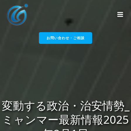
コ
ン
テ
ン
ツ
へ
お問い合わせ・ご相談
ス
キ
ッ
プ
変動する政治・治安情勢_
ミャンマー最新情報2025