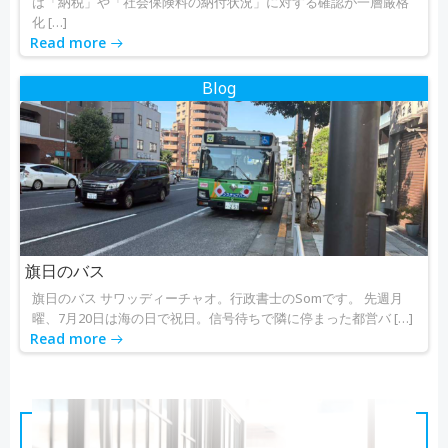
は「納税」や「社会保険料の納付状況」に対する確認が一層厳格
化 […]
Read more
Blog
旗日のバス
旗日のバス サワッディーチャオ。行政書士のSomです。 先週月
曜、7月20日は海の日で祝日。信号待ちで隣に停まった都営バ […]
Read more