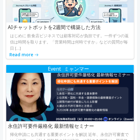
AIチャットボットを2週間で構築した方法
はじめに 飲食店ビジネスでは顧客対応が負担です。一件ずつの返
信は時間を取ります。「営業時間は何時ですか」などの質問が毎
日 […]
Read more
Event
ミャンマー
永住許可要件厳格化 最新情報セミナー
帰化申請にも共通する重要ポイントを解説 近年、永住許可審査で