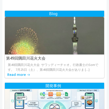
ビ
ビ
ゲ
ゲ
Blog
ー
ー
シ
シ
ョ
ョ
ン
ン
第49回隅田川花火大会
第49回隅田川花火大会 サワッディーチャオ。行政書士のSomで
す。 7月25日（土）、第49回隅田川花火大会がありま […]
Read more
開発事例