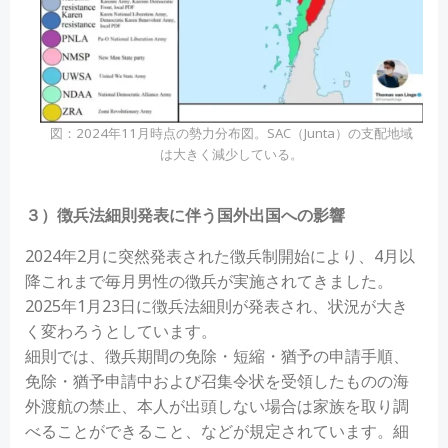
図：2024年11月時点の勢力分布図。SAC（Junta）の支配地域
は大きく減少している。
３）徴兵法細則発表に伴う国外出国への影響
2024年2月に突然発表された徴兵制開始により、4月以
降これまで毎月男性の徴兵が実施されてきました。
2025年1月23日に徴兵法細則が発表され、状況が大き
く変わろうとしています。
細則では、徴兵期間の免除・短縮・猶予の申請手順、
免除・猶予申請中および召集令状を受領したものの海
外渡航の禁止、本人が出頭しない場合は家族を取り調
べることができること、などが規定されています。細