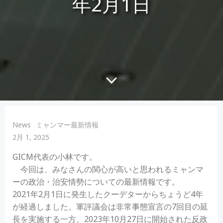
年2月1日
News
ミャンマー最新情報
2月 1, 2025
GICM代表の小林です。
今回は、みなさんの関心が高いと思われるミャンマ
ーの政治・治安情勢についての最新情報です。
2021年2月1日に発生したクーデターからちょうど4年
が経過しました。軍評議会は非常事態宣言の7回目の延
長を実施する一方、2023年10月27日に開始された反政