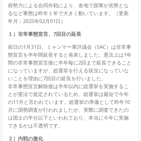
府勢力による合同作戦により、各地で国軍が劣勢とな
るなど事態は昨年１年で大きく動いています。（更新
年月：2025年02月01日）
１）非常事態宣言、7回目の延長
前日の1月31日、ミャンマー軍評議会（SAC）は非常事
態宣言を半年間延長すると発表しました。憲法上は1年
間の非常事態宣言後に半年毎に2回まで延長できること
になっていますが、総選挙を行える状況になっていな
いことを理由に7回目の延長を行いました。
非常事態宣言解除後は半年以内に総選挙を実施するこ
とが憲法で規定されているため、総選挙は最短で今年
の11月と言われています。総選挙の準備として昨年10
月に国勢調査が行われましたが、実際に調査できたの
は国土の半分以下といわれており、本当に今年に実施
できるかは不透明です。
２）内戦の激化