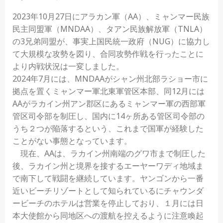
2023年10月27日にアラカン軍（AA）、ミャンマー民族
民主同盟軍（MNDAA）、タアン民族解放軍（TNLA）
の3兄弟同盟が、事実上国民統一政府（NUG）に協力し
て大規模な攻勢を図り、合同攻勢作戦を行ったことに
より内戦状況は一変しました。
2024年7月には、MNDAAがシャン州北部ラショー市に
拠点を置くミャンマー軍北東軍管区本部、同12月には
AAがラカイン州アン郡区にあるミャンマー軍の西部軍
管区司令部を制圧し、国内に14ヶ所ある管区司令部の
うち２つが陥落するという、これまで国軍が経験した
ことがない事態となっています。
現在、AAは、ラカイン州南端のグワ市まで制圧した
後、ラカイン州と境界を接するエーヤーワディ地域ま
で南下して戦闘を継続しています。ヤンゴンから一番
近いビーチリゾートとして知られているにチャウンダ
ービーチのホテルは営業を停止しており、１月には日
本大使館から同地区への渡航を控えるように注意喚起