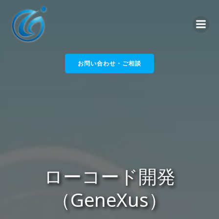
コ
ン
テ
ン
ツ
へ
お問い合わせ・ご相談
ス
キ
ッ
プ
ローコード開発
（GeneXus）