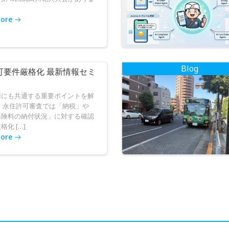
ョ
ン
ore
Blog
可要件厳格化 最新情報セミ
請にも共通する重要ポイントを解
、永住許可審査では「納税」や
保険料の納付状況」に対する確認
化 […]
ore