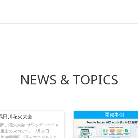
ル
ド
は
空
投
の
ま
稿
ま
ナ
に
し
NEWS & TOPICS
ビ
て
く
ゲ
だ
さ
ー
い。
開発事例
回隅田川花火大会
シ
隅田川花火大会 サワッディーチャ
書士のSomです。 7月25日
第49回隅田川花火大会がありま