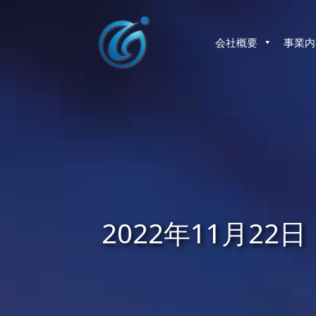
コ
ン
テ
会社概要
事業内
ン
ツ
へ
ス
キ
ッ
プ
2022年11月