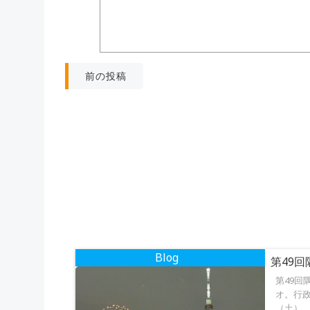
投
前の投稿
稿
ナ
ビ
ゲ
ー
Blog
第49
シ
第49回
オ。行政
（土）、