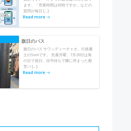
ます。「営業時間は何時ですか」などの
質問が毎日 […]
Read more
旗日のバス
旗日のバス サワッディーチャオ。行政書
士のSomです。 先週月曜、7月20日は海
の日で祝日。信号待ちで隣に停まった都
営バ […]
Read more