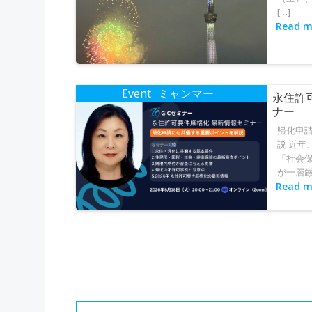
ョ
[…]
ン
Read m
Event
ミャンマー
永住許
ナー
帰化申
説 近年
「社会
が一層厳格
Read m