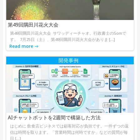
ョ
ョ
ン
ン
第49回隅田川花火大会
第49回隅田川花火大会 サワッディーチャオ。行政書士のSomで
す。 7月25日（土）、第49回隅田川花火大会がありま […]
Read more
開発事例
AIチャットボットを2週間で構築した方法
はじめに 飲食店ビジネスでは顧客対応が負担です。一件ずつの返
信は時間を取ります。「営業時間は何時ですか」などの質問が毎
日 […]