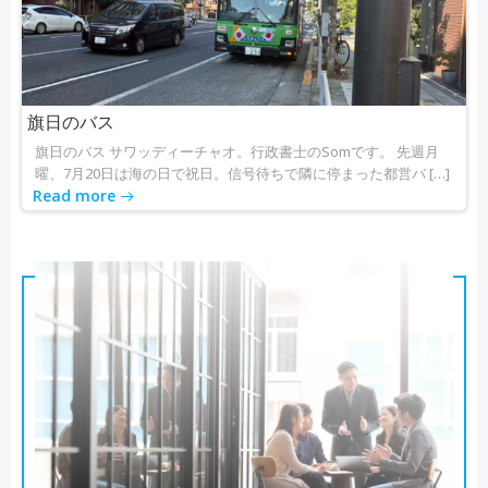
旗日のバス
旗日のバス サワッディーチャオ。行政書士のSomです。 先週月
曜、7月20日は海の日で祝日。信号待ちで隣に停まった都営バ […]
Read more