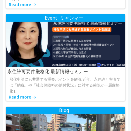
Read more
Event
ミャンマー
永住許可要件厳格化 最新情報セミナー
帰化申請にも共通する重要ポイントを解説 近年、永住許可審査で
は「納税」や「社会保険料の納付状況」に対する確認が一層厳格
化 […]
Read more
Blog