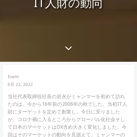
IT人財の動向
Event
6月 22, 2022
当社代表取締役社長の岩永がミャンマーを初めて訪れ
たのは、今から16年前の2006年の秋でした。当初IT人
財にターゲットを定めて創業し、今日に至りました
が、コロナ禍に入るところからグローバル化社会そし
て日本のマーケットはDX含め大きく変化しました。今
回はそのマーケットの動向を見据えて、ミャンマーの