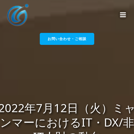
コ
ン
テ
ン
ツ
へ
お問い合わせ・ご相談
ス
キ
ッ
プ
2022年7月12日（火）ミ
ンマーにおけるIT・DX/