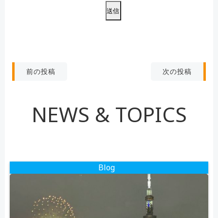
の
フ
ィ
ー
ル
投
投
ド
次の投稿
前の投稿
は
稿
稿
空
NEWS & TOPICS
の
ナ
ナ
ま
ま
ビ
ビ
に
し
ゲ
ゲ
Blog
て
く
ー
ー
だ
シ
シ
さ
い。