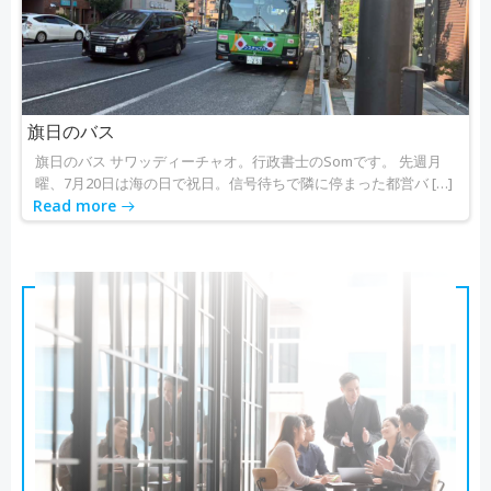
旗日のバス
旗日のバス サワッディーチャオ。行政書士のSomです。 先週月
曜、7月20日は海の日で祝日。信号待ちで隣に停まった都営バ […]
Read more