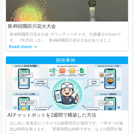
ョ
ョ
ン
ン
第49回隅田川花火大会
第49回隅田川花火大会 サワッディーチャオ。行政書士のSomで
す。 7月25日（土）、第49回隅田川花火大会がありま […]
Read more
開発事例
AIチャットボットを2週間で構築した方法
はじめに 飲食店ビジネスでは顧客対応が負担です。一件ずつの返
信は時間を取ります。「営業時間は何時ですか」などの質問が毎