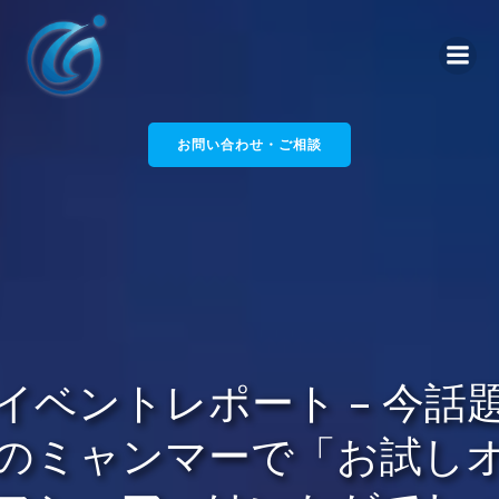
コ
ン
テ
ン
ツ
へ
お問い合わせ・ご相談
ス
キ
ッ
プ
イベントレポート – 今話
のミャンマーで「お試し