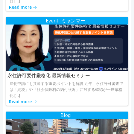
日 […]
Read more
Event
ミャンマー
永住許可要件厳格化 最新情報セミナー
帰化申請にも共通する重要ポイントを解説 近年、永住許可審査で
は「納税」や「社会保険料の納付状況」に対する確認が一層厳格
化 […]
Read more
Blog