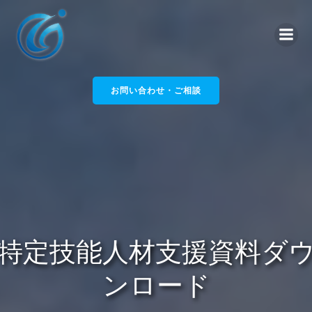
コ
ン
テ
ン
ツ
へ
お問い合わせ・ご相談
ス
キ
ッ
プ
特定技能人材支援資料ダ
ンロード