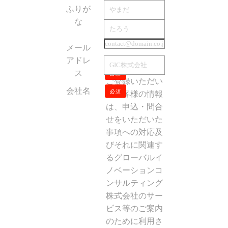
ふりが
な
必須
メール
アドレ
ス
必須
ご登録いただい
会社名
必須
たお客様の情報
は、申込・問合
せをいただいた
事項への対応及
びそれに関連す
るグローバルイ
ノベーションコ
ンサルティング
株式会社のサー
ビス等のご案内
のために利用さ