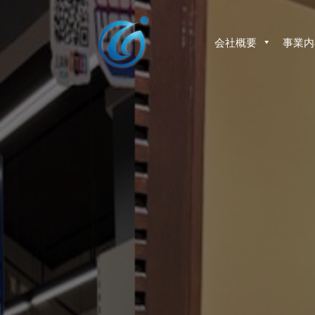
コ
ン
テ
会社概要
事業内
ン
ツ
へ
ス
キ
ッ
プ