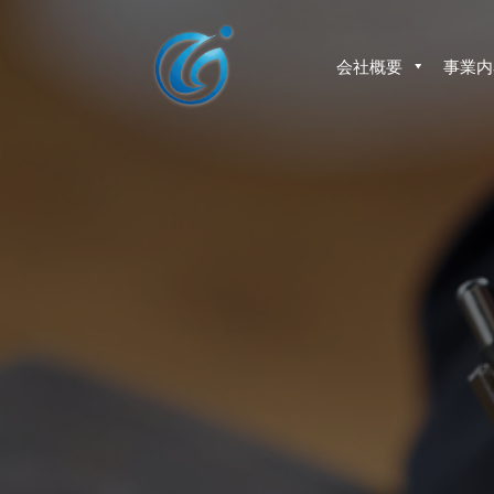
コ
ン
テ
会社概要
事業内
ン
ツ
へ
ス
キ
ッ
プ