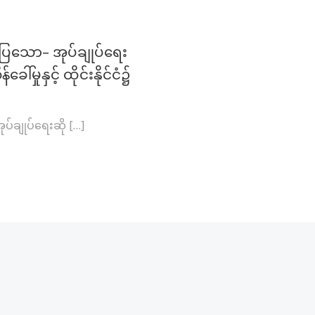
ာပြသော– အုပ်ချုပ်ရေး
်မှုနှင့် ထိုင်းနိုင်ငံ၌
ပ်ချုပ်ရေးဆို […]