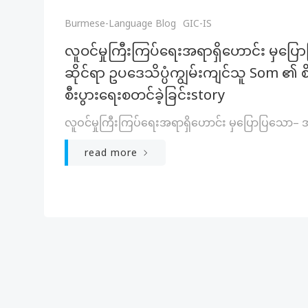
Burmese-Language Blog
GIC-IS
လူဝင်မှုကြီးကြပ်ရေးအရာရှိဟောင်း မှပြေ
ဆိုင်ရာ ဥပဒေသိပ္ပံကျွမ်းကျင်သူ Som ၏ စိန်ခေါ
စီးပွားရေးစတင်ခဲ့ခြင်းstory
လူဝင်မှုကြီးကြပ်ရေးအရာရှိဟောင်း မှပြောပြသော– အု
read more