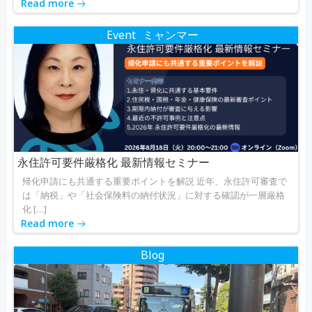
Read more
Event
ミャンマー
永住許可要件厳格化 最新情報セミナー
帰化申請にも共通する重要ポイントを解説 近年、永住許可審査で
は「納税」や「社会保険料の納付状況」に対する確認が一層厳格
化 […]
Read more
Blog