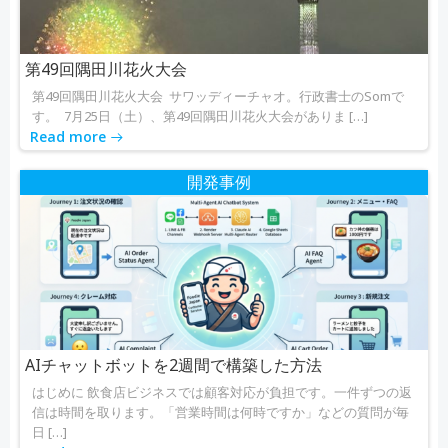
ョ
ョ
ン
ン
第49回隅田川花火大会
第49回隅田川花火大会 サワッディーチャオ。行政書士のSomで
す。 7月25日（土）、第49回隅田川花火大会がありま […]
Read more
開発事例
AIチャットボットを2週間で構築した方法
はじめに 飲食店ビジネスでは顧客対応が負担です。一件ずつの返
信は時間を取ります。「営業時間は何時ですか」などの質問が毎
日 […]