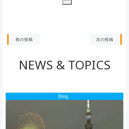
フ
ィ
ー
ル
ド
投
投
次の投稿
前の投稿
は
稿
空
稿
の
NEWS & TOPICS
ナ
ナ
ま
ま
ビ
ビ
に
し
ゲ
ゲ
て
Blog
く
ー
ー
だ
さ
シ
シ
い。