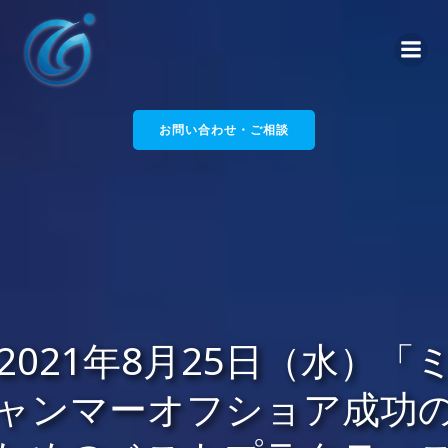
コ
ン
テ
ン
ツ
へ
お問い合わせ・ご相談
ス
キ
ッ
プ
2021年8月25日（水）「
ャンマーオフショア成功