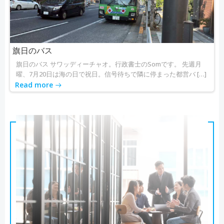
旗日のバス
旗日のバス サワッディーチャオ。行政書士のSomです。 先週月
曜、7月20日は海の日で祝日。信号待ちで隣に停まった都営バ […]
Read more