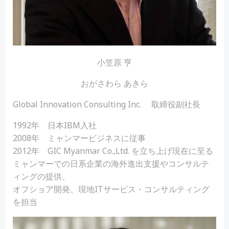
小笠原 亨
おがさわら あきら
Global Innovation Consulting Inc. 取締役副社長
1992年 日本IBM入社
2008年 ミャンマービジネスに従事
2012年 GIC Myanmar Co.,Ltd. を立ち上げ現在に至る
ミャンマーでの日系企業の海外進出支援やコンサルテ
ィングの提供、
オフショア開発、現地ITサービス・コンサルティング
を担当