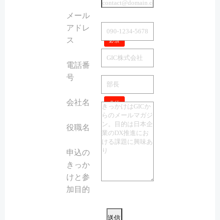
メール
アドレ
ス
必須
電話番
号
会社名
必須
役職名
必須
申込の
きっか
けと参
加目的
こ
の