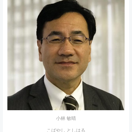
小林 敏晴
こばやし としはる