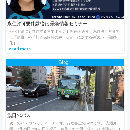
永住許可要件厳格化 最新情報セミナー
帰化申請にも共通する重要ポイントを解説 近年、永住許可審査で
は「納税」や「社会保険料の納付状況」に対する確認が一層厳格
化 […]
Read more
Blog
旗日のバス
旗日のバス サワッディーチャオ。行政書士のSomです。 先週月
曜、7月20日は海の日で祝日。信号待ちで隣に停まった都営バ […]