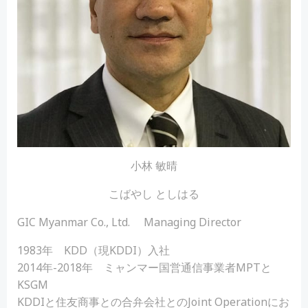
小林 敏晴
こばやし としはる
GIC Myanmar Co., Ltd. Managing Director
1983年 KDD（現KDDI）入社
2014年-2018年 ミャンマー国営通信事業者MPTと
KSGM
KDDIと住友商事との合弁会社とのJoint Operationにお