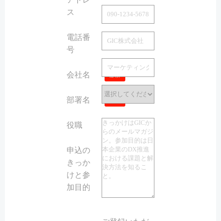
ス
必須
電話番
号
会社名
必須
部署名
必須
役職
必須
申込の
きっか
けと参
加目的