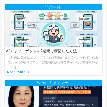
開発事例
AIチャットボットを2週間で構築した方法
はじめに 飲食店ビジネスでは顧客対応が負担です。一件ずつの返
信は時間を取ります。「営業時間は何時ですか」などの質問が毎
日 […]
Read more
Event
ミャンマー