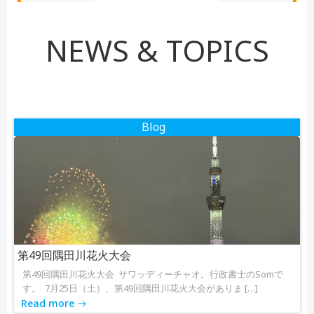
稿
空
稿
の
NEWS & TOPICS
ナ
ナ
ま
ま
ビ
ビ
に
し
ゲ
ゲ
て
Blog
く
ー
ー
だ
さ
シ
シ
い。
ョ
ョ
ン
ン
第49回隅田川花火大会
第49回隅田川花火大会 サワッディーチャオ。行政書士のSomで
す。 7月25日（土）、第49回隅田川花火大会がありま […]
Read more