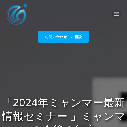
コ
ン
テ
ン
ツ
へ
お問い合わせ・ご相談
ス
キ
ッ
プ
「2024年ミャンマー最新
情報セミナー 」ミャンマ