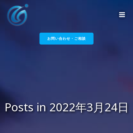
コ
ン
テ
ン
ツ
へ
お問い合わせ・ご相談
ス
キ
ッ
プ
Posts in 2022年3月24日