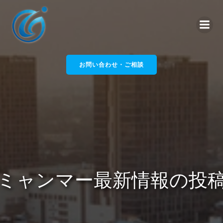
コ
ン
テ
ン
ツ
へ
お問い合わせ・ご相談
ス
キ
ッ
プ
ミャンマー最新情報の投