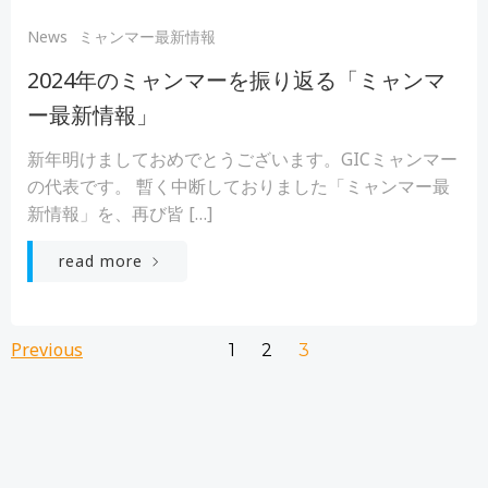
News
ミャンマー最新情報
2024年のミャンマーを振り返る「ミャンマ
ー最新情報」
新年明けましておめでとうございます。GICミャンマー
の代表です。 暫く中断しておりました「ミャンマー最
新情報」を、再び皆 […]
read more
Posts
Posts
Previous
Page
Page
Page
1
2
3
navigation
navigation